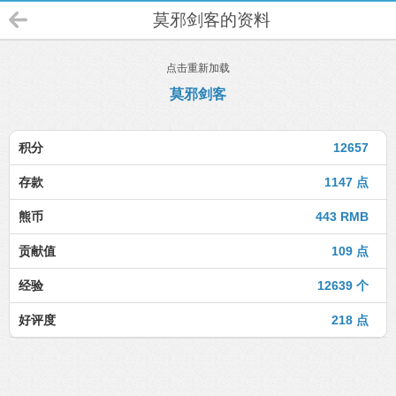
莫邪剑客的资料
点击重新加载
莫邪剑客
积分
12657
存款
1147 点
熊币
443 RMB
贡献值
109 点
经验
12639 个
好评度
218 点