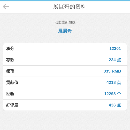
展展哥的资料
点击重新加载
展展哥
积分
12301
存款
234 点
熊币
339 RMB
贡献值
4218 点
经验
12298 个
好评度
436 点