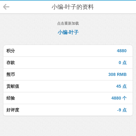
小编-叶子的资料
点击重新加载
小编-叶子
积分
4880
存款
0 点
熊币
308 RMB
贡献值
45 点
经验
4880 个
好评度
-9 点