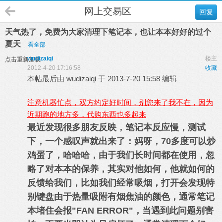
网上交易区
回复
天气热了，免费为大家清理下笔记本，也让本本好好的过个
夏天
看全部
wudizaiqi
楼主
点击重新加载
2012-4-20 17:16:58
收藏
本帖最后由 wudizaiqi 于 2013-7-20 15:58 编辑
注意机器忙点，双方约定好时间，别您来了我不在，因为
近期跑的地方多，代购东西也多起来
最近发现很多朋友反映，笔记本反应慢，测试
下，一个感叹声就出来了：妈呀，70多度可以炒
鸡蛋了
，哈哈哈，由于我们长时间都在使用，忽
略了对本本的保养
，其实对他如何，他就如何的
反馈给我们，比如我们经常吸烟，打开会发现特
别键盘由于热量吸附有烟焦油的颜色，通常笔记
本堵住会报"FAN ERROR"
，当遇到此问题别害