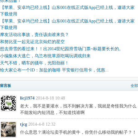
你来品鉴！
【苹果、安卓均已经上线】山东001在线正式版App已经上线，邀请大家
下载使用
【苹果、安卓均已经上线】山东001在线正式版App已经上线，邀请大家
下载使用
摩友活动出事故，责任该由谁来负？
和努比亚一起见证北京灿烂的星空
想去滑雪的看过来！！出2014世纪园滑雪场门票~标题要长长的。
小编集体大逃亡，乌兰布统草原吃喝玩调戏归来
天气不错，晒车的骚年，光阳劲丽！
给大家公布一个ID：加盐的咖啡 平安银行信用卡，优惠...
留言板
全部
licj1974
2014-8-18 10:48
老大，我不是要灌水，找不到解决方案，我就是奇怪我为什么
不能发站内短消息，不知道找谁啊
tjcg
2014-4-8 12:32
什么意思？满论坛卖手机的黄牛，你凭什么移动我的帖子？！