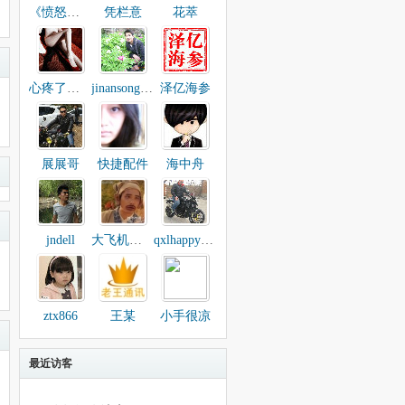
《愤怒的小猪》
凭栏意
花萃
心疼了一下
jinansongtao
泽亿海参
展展哥
快捷配件
海中舟
jndell
大飞机卖黑莓
qxlhappymm
ztx866
王某
小手很凉
最近访客